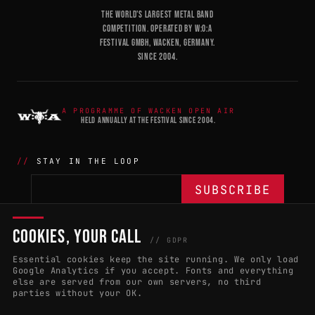
THE WORLD'S LARGEST METAL BAND
COMPETITION. OPERATED BY W:O:A
FESTIVAL GMBH, WACKEN, GERMANY.
SINCE 2004.
A PROGRAMME OF WACKEN OPEN AIR
HELD ANNUALLY AT THE FESTIVAL SINCE 2004.
STAY IN THE LOOP
COOKIES, YOUR CALL
THE BATTLE
NETWORK
04
04
// GDPR
Essential cookies keep the site running. We only load
APPLY 2027
COUNTRIES
(102)
Google Analytics if you accept. Fonts and everything
else are served from our own servers, no third
RULES & ELIGIBILITY
PROMOTERS PORTAL
parties without your OK.
HALL OF FAME
PARTNERS