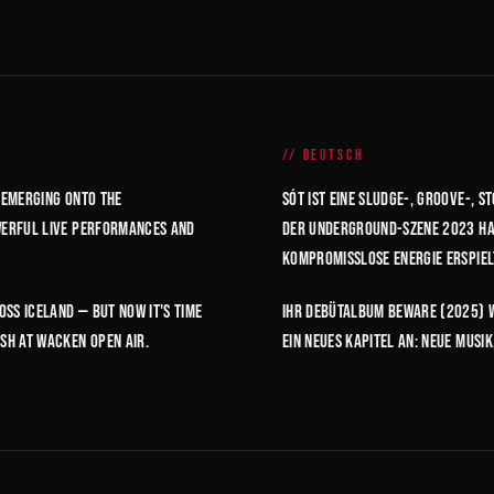
DEUTSCH
 Emerging onto the
SÓT ist eine Sludge-, Groove-, 
owerful live performances and
der Underground-Szene 2023 hab
kompromisslose Energie erspiel
ss Iceland — but now it's time
Ihr Debütalbum Beware (2025) w
sh at Wacken Open Air.
ein neues Kapitel an: neue Musik