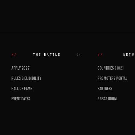
THE BATTLE
NETW
04
APPLY 2027
COUNTRIES
(102)
RULES & ELIGIBILITY
PROMOTERS PORTAL
HALL OF FAME
PARTNERS
EVENT DATES
PRESS ROOM