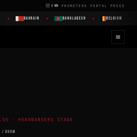
·
PROMOTERS PORTAL
·
PRESS
BAHRAIN
BANGLADESH
BELGIUM
.55 · HEADBANGERS STAGE
R / DOOM