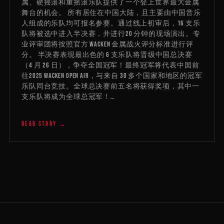
属、硬摇滚和重摇滚乐队提供了一个登上世界最大金属
舞台的机会。 所有居住在中国大陆，且主要由中国音乐
人组成的乐队均可报名参赛。通过线上初审后，16 支乐
队将被选中进入半决赛，并进行20 分钟的现场演出。专
业评审团将按照官方 Wacken 金属战火评分标准进行评
分。 半决赛表现最出色的 6 支乐队将晋级中国总决赛
（4 月 26 日），争夺全国冠军！最终冠军将代表中国前
往2025 WACKEN OPEN AIR，与来自 30 多个国家和地区的冠军
乐队同台竞技。全球总决赛前五名将获得奖项，其中一
支乐队将成为全球总冠军！…
READ STORY →