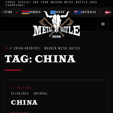
FORCE (CHILE) ARE YOUR WACKEN METAL BATTLE 2026
CHAMPIONS!
GENTINA
ARMENIA
ARUBA
AUSTRALIA
AU
// CHINA ARCHIVES - WACKEN METAL BATTLE
TAG:
CHINA
WMB 2026
// GLOBAL
26 FEB 2024
·
EDITORIAL
CHINA